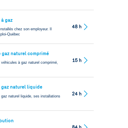
 à gaz
48 h
nstallés chez son employeur. Il
mploi-Québec
e gaz naturel comprimé
15 h
e véhicules à gaz naturel comprimé,
 gaz naturel liquide
24 h
az naturel liquide, ses installations
ibution
84 h