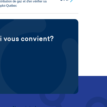
ibution de gaz et d'en vérifier sa
mploi-Québec
ui vous convient?