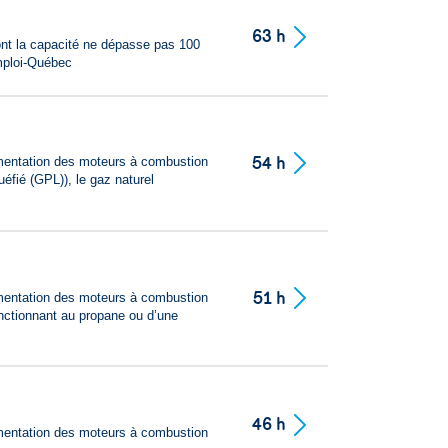
63 h
ont la capacité ne dépasse pas 100
mploi-Québec
54 h
mentation des moteurs à combustion
uéfié (GPL)), le gaz naturel
51 h
mentation des moteurs à combustion
onctionnant au propane ou d’une
46 h
mentation des moteurs à combustion