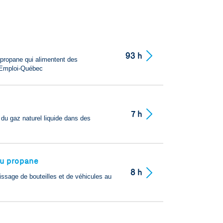
93 h
 propane qui alimentent des
r Emploi-Québec
7 h
du gaz naturel liquide dans des
au propane
8 h
issage de bouteilles et de véhicules au