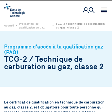
Ouvrir 
Programme de
TCG-2 / Technique de carburation
Accueil
⏵
⏵
qualification au gaz
au gaz, classe 2
Programme d'accès à la qualification gaz
(PAQ)
TCG-2 / Technique de
carburation au gaz, classe 2
Le certificat de qualification en technique de carburation
au gaz, classe 2, est obligatoire pour toute personne qui