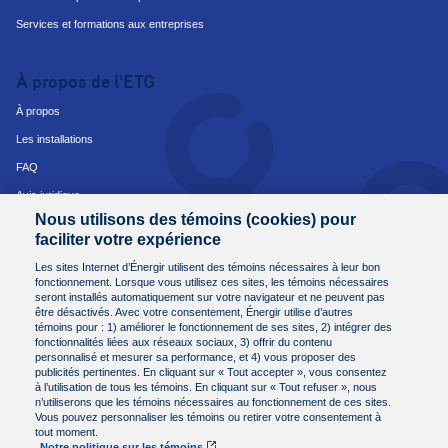
Services et formations aux entreprises
À propos de l'ETG
À propos
Les installations
FAQ
Avis juridique
Nous utilisons des témoins (cookies) pour
Avis de protection des renseignements personnels
faciliter votre expérience
Conditions et modalités d'achat
Les sites Internet d’Énergir utilisent des témoins nécessaires à leur bon
fonctionnement. Lorsque vous utilisez ces sites, les témoins nécessaires
seront installés automatiquement sur votre navigateur et ne peuvent pas
Nous joindre
être désactivés. Avec votre consentement, Énergir utilise d’autres
témoins pour : 1) améliorer le fonctionnement de ses sites, 2) intégrer des
Besoin de plus d'informations?
fonctionnalités liées aux réseaux sociaux, 3) offrir du contenu
Communiquez avec nous.
personnalisé et mesurer sa performance, et 4) vous proposer des
publicités pertinentes. En cliquant sur « Tout accepter », vous consentez
Par courriel à
etg@energir.com
à l’utilisation de tous les témoins. En cliquant sur « Tout refuser », nous
ou par téléphone au
450 449-6960
n’utiliserons que les témoins nécessaires au fonctionnement de ces sites.
Vous pouvez personnaliser les témoins ou retirer votre consentement à
tout moment.
Notre politique sur les témoins