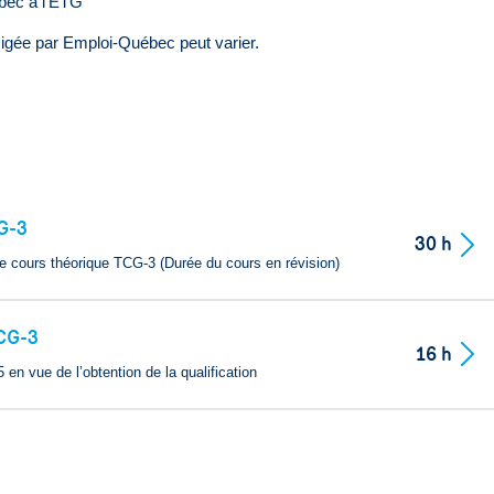
ébec à l'ETG
xigée par Emploi-Québec peut varier.
CG-3
30 h
le cours théorique TCG-3 (Durée du cours en révision)
TCG-3
16 h
en vue de l’obtention de la qualification