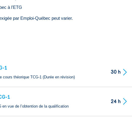
ébec à l'ETG
exigée par Emploi-Québec peut varier.
CG-1
30 h
le cours théorique TCG-1 (Durée en révision)
TCG-1
24 h
en vue de l’obtention de la qualification