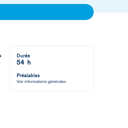
à
Durée
54 h
s
Préalables
Voir informations générales