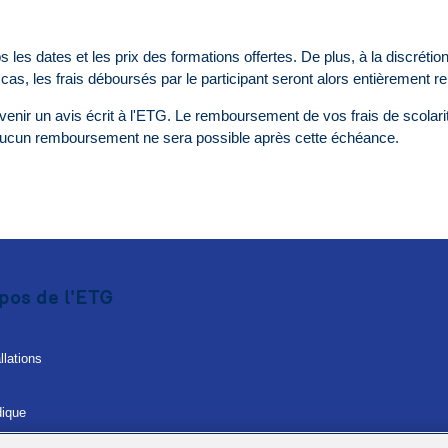
s les dates et les prix des formations offertes. De plus, à la discrétio
 cas, les frais déboursés par le participant seront alors entièrement 
enir un avis écrit à l'ETG. Le remboursement de vos frais de scolarit
. Aucun remboursement ne sera possible après cette échéance.
pos de l'ETG
llations
dique
protection des renseignements personnels