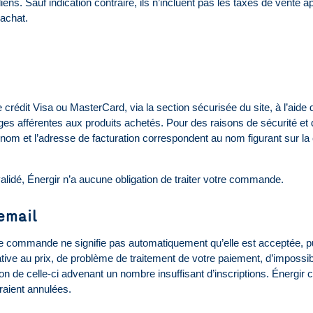
iens. Sauf indication contraire, ils n’incluent pas les taxes de vente
’achat.
 crédit Visa ou MasterCard, via la section sécurisée du site, à l’aide
ges afférentes aux produits achetés. Pour des raisons de sécurité et d
nom et l’adresse de facturation correspondent au nom figurant sur la c
validé, Énergir n’a aucune obligation de traiter votre commande.
email
tre commande ne signifie pas automatiquement qu’elle est acceptée, pu
ve au prix, de problème de traitement de votre paiement, d’impossibilit
tion de celle-ci advenant un nombre insuffisant d’inscriptions. Énerg
raient annulées.