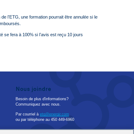
n de l'ETG, une formation pourrait être annulée si le
remboursés.
é se fera à 100% si l'avis est reçu 10 jours
Nous joindre
Besoin de plus d'informations?
Communiquez avec nous.
Par courriel à
etg@energir.com
ou par téléphone au
450 449-6960