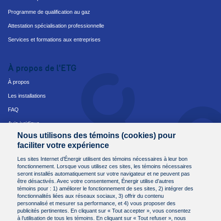
Programme de qualification au gaz
Attestation spécialisation professionnelle
Services et formations aux entreprises
À propos de l'ETG
À propos
Les installations
FAQ
Avis juridique
Nous utilisons des témoins (cookies) pour
Avis de protection des renseignements personnels
faciliter votre expérience
Conditions et modalités d'achat
Les sites Internet d’Énergir utilisent des témoins nécessaires à leur bon
fonctionnement. Lorsque vous utilisez ces sites, les témoins nécessaires
seront installés automatiquement sur votre navigateur et ne peuvent pas
Nous joindre
être désactivés. Avec votre consentement, Énergir utilise d’autres
témoins pour : 1) améliorer le fonctionnement de ses sites, 2) intégrer des
Besoin de plus d'informations?
fonctionnalités liées aux réseaux sociaux, 3) offrir du contenu
Communiquez avec nous.
personnalisé et mesurer sa performance, et 4) vous proposer des
publicités pertinentes. En cliquant sur « Tout accepter », vous consentez
Par courriel à
etg@energir.com
à l’utilisation de tous les témoins. En cliquant sur « Tout refuser », nous