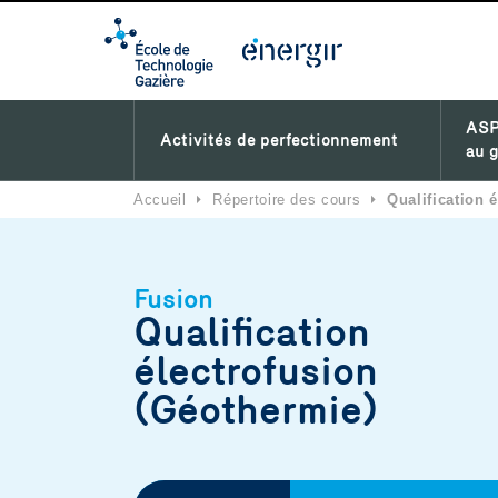
ASP
Activités de perfectionnement
au g
Accueil
⏵
Répertoire des cours
⏵
Qualification 
Fusion
Qualification
électrofusion
(Géothermie)