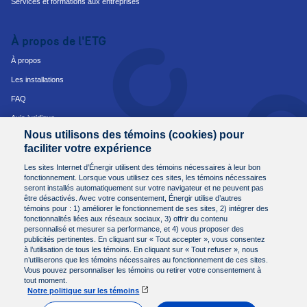
Services et formations aux entreprises
À propos de l'ETG
À propos
Les installations
FAQ
Avis juridique
Nous utilisons des témoins (cookies) pour
Avis de protection des renseignements personnels
faciliter votre expérience
Conditions et modalités d'achat
Les sites Internet d’Énergir utilisent des témoins nécessaires à leur bon
fonctionnement. Lorsque vous utilisez ces sites, les témoins nécessaires
seront installés automatiquement sur votre navigateur et ne peuvent pas
Nous joindre
être désactivés. Avec votre consentement, Énergir utilise d’autres
témoins pour : 1) améliorer le fonctionnement de ses sites, 2) intégrer des
Besoin de plus d'informations?
fonctionnalités liées aux réseaux sociaux, 3) offrir du contenu
Communiquez avec nous.
personnalisé et mesurer sa performance, et 4) vous proposer des
publicités pertinentes. En cliquant sur « Tout accepter », vous consentez
Par courriel à
etg@energir.com
à l’utilisation de tous les témoins. En cliquant sur « Tout refuser », nous
ou par téléphone au
450 449-6960
n’utiliserons que les témoins nécessaires au fonctionnement de ces sites.
Vous pouvez personnaliser les témoins ou retirer votre consentement à
tout moment.
Notre politique sur les témoins