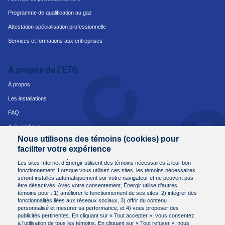
Programme de qualification au gaz
Attestation spécialisation professionnelle
Services et formations aux entreprises
À propos de l'ETG
À propos
Les installations
FAQ
Avis juridique
Nous utilisons des témoins (cookies) pour
Avis de protection des renseignements personnels
faciliter votre expérience
Conditions et modalités d'achat
Les sites Internet d’Énergir utilisent des témoins nécessaires à leur bon
fonctionnement. Lorsque vous utilisez ces sites, les témoins nécessaires
seront installés automatiquement sur votre navigateur et ne peuvent pas
Nous joindre
être désactivés. Avec votre consentement, Énergir utilise d’autres
témoins pour : 1) améliorer le fonctionnement de ses sites, 2) intégrer des
Besoin de plus d'informations?
fonctionnalités liées aux réseaux sociaux, 3) offrir du contenu
Communiquez avec nous.
personnalisé et mesurer sa performance, et 4) vous proposer des
publicités pertinentes. En cliquant sur « Tout accepter », vous consentez
Par courriel à
etg@energir.com
à l’utilisation de tous les témoins. En cliquant sur « Tout refuser », nous